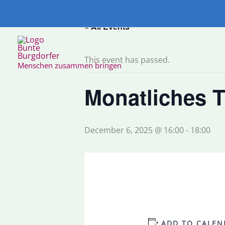
Skip
to
« All Events
content
This event has passed.
Menschen zusammen bringen
Monatliches T
December 6, 2025 @ 16:00
-
18:00
ADD TO CALEN